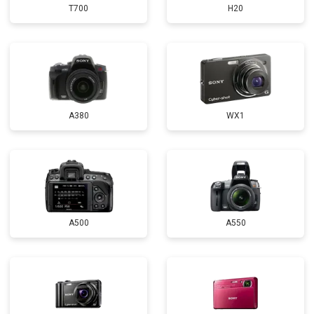
T700
H20
A380
WX1
A500
A550