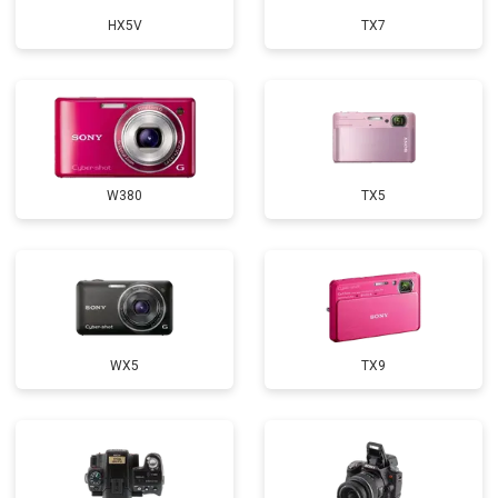
HX5V
TX7
W380
TX5
WX5
TX9