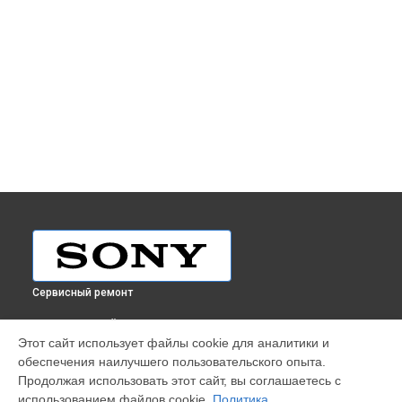
Сервисный ремонт
ВЫБЕРИ СВОЙ ГОРОД
Этот сайт использует файлы cookie для аналитики и
Ремонт ноутбука Sony в
Краснодаре
обеспечения наилучшего пользовательского опыта.
Ремонт ноутбука Sony в
Ростове-на-Дону
Продолжая использовать этот сайт, вы соглашаетесь с
Ремонт ноутбука Sony в
Нижнем Новгороде
использованием файлов cookie.
Политика