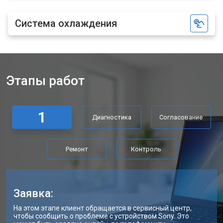
Ремонт петель ноутбука Sony
от 3990 ₽
Заказать
Система охлаждения
Этапы работ
1
Диагностика
Согласование
Ремонт
Контроль
Заявка:
На этом этапе клиент обращается в сервисный центр,
чтобы сообщить о проблеме с устройством Sony. Это