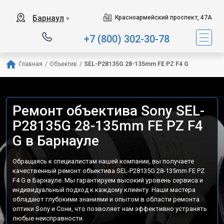
Барнаул
Красноармейский проспект, 47А
▼
+7 (800) 302-30-78
Главная
/
Объектив
/
SEL-P28135G 28-135mm FE PZ F4 G
Ремонт объектива Sony SEL-
P28135G 28-135mm FE PZ F4
G в Барнауле
Обращаясь к специалистам нашей компании, вы получаете
качественный ремонт объектива SEL-P28135G 28-135mm FE PZ
F4 G в Барнауле. Мы гарантируем высокий уровень сервиса и
индивидуальный подход к каждому клиенту. Наши мастера
обладают глубокими знаниями и опытом в области ремонта
оптики Sony и Сони, что позволяет нам эффективно устранять
любые неисправности.