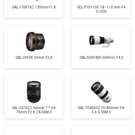
SAL-135F18Z 135mm F1.8
SEL-P18110G 18–110 mm F4
G OSS
SAL-20F28 20mm F2.8
SAL-500F40G 500mm F4.0
SAL-2470Z2 Sonnar T * 24-
SAL-70400G2 70-400mm F4-
70mm F2.8 ZA SSM II
5.6 G SSM II