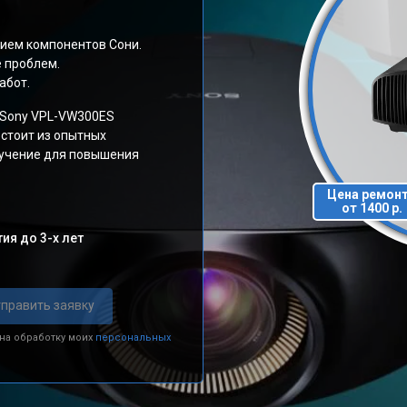
ием компонентов Сони.
е проблем.
абот.
 Sony VPL-VW300ES
стоит из опытных
бучение для повышения
Цена ремон
от 1400 р.
ия до 3-х лет
править заявку
 на обработку моих
персональных