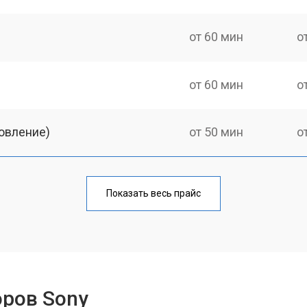
от 60 мин
о
от 60 мин
о
овление)
от 50 мин
о
от 60 мин
о
Показать весь прайс
от 50 мин
о
от 60 мин
о
оров Sony