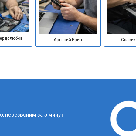
Сердолюбов
Арсений Брин
Славик
?
, перезвоним за 5 минут