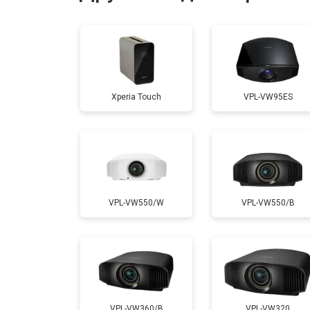
Ремонт системы охлаждения
Ремонт блока питания
Xperia Touch
VPL-VW95ES
Замена блока розжига
VPL-VW550/W
VPL-VW550/B
VPL-VW360/B
VPL-VW320