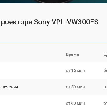
проектора Sony VPL-VW300ES
Время
Ц
от 15 мин
б
спечения
от 50 мин
о
от 60 мин
о